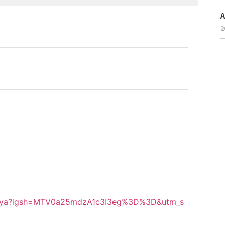
A
2
e_seya?igsh=MTV0a25mdzA1c3I3eg%3D%3D&utm_s