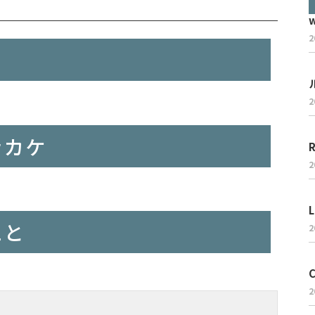
2
2
ッカケ
2
L
こと
2
2