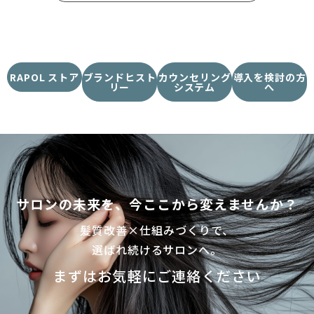
RAPOL ストア
ブランドヒスト
カウンセリング
導入を検討の方
リー
システム
へ
サロンの未来を、今ここから変えませんか？​
髪質改善×仕組みづくりで、
選ばれ続けるサロンへ。
まずはお気軽にご連絡ください