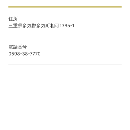
住所
三重県多気郡多気町相可1365-1
電話番号
0598-38-7770